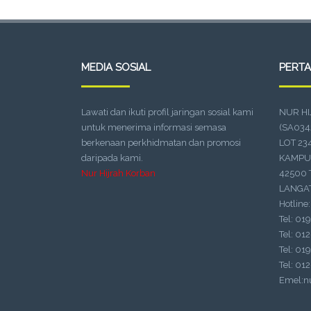
MEDIA SOSIAL
PERT
Lawati dan ikuti profil jaringan sosial kami
NUR H
untuk menerima informasi semasa
(SA034
berkenaan perkhidmatan dan promosi
LOT 23
daripada kami.
KAMPU
Nur Hijrah Korban
42500
LANGAT
Hotline:
Tel: 01
Tel: 01
Tel: 01
Tel: 01
Emel:n