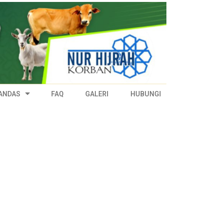
X
RA!
KLIK UNTUK INFO LANJUT
ANDAS
FAQ
GALERI
HUBUNGI