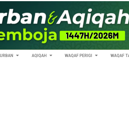
& AQIQAH DI KEMBOJA 1447H/2026M KINI DIBUKA! DAFTAR SEGE
URBAN
AQIQAH
WAQAF PERIGI
WAQAF T