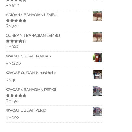
RM
580
Rated
5.00
out of 5
AQIQAH 1 BAHAGIAN LEMBU
RM
320
Rated
5.00
out of 5
QURBAN 1 BAHAGIAN LEMBU
RM
320
Rated
4.50
out of 5
WAQAF 1 BUAH TANDAS
RM
1200
WAQAF QURAN (1 naskhah)
RM
48
WAQAF 1 BAHAGIAN PERIGI
RM
190
Rated
5.00
out of 5
WAQAF 1 BUAH PERIGI
RM
950