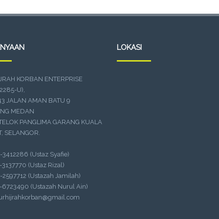
ANYAAN
LOKASI
IJRAH KORBAN ENTERPRISE
2285-U),
43 JALAN AMAN BATU 9
NG MEDAN
 TELOK PANGLIMA GARANG KUALA
, SELANGOR.
9-3412286 (Ustaz Syafie)
2-3137770 (Ustaz Rizal)
9-2597712 (Ustazah Jamilah)
2-6723490 (Ustazah Nurul Ain)
urhijrahkorban@gmail.com