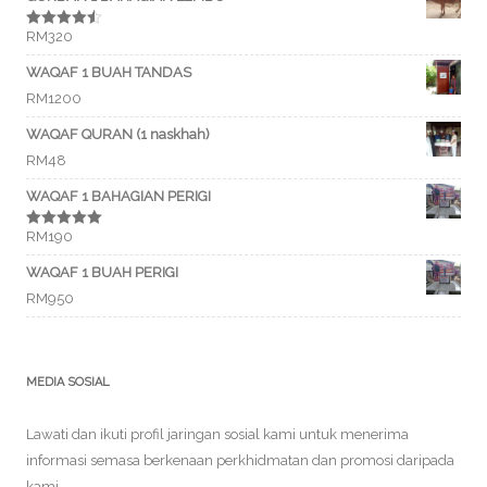
RM
320
Rated
4.50
out of 5
WAQAF 1 BUAH TANDAS
RM
1200
WAQAF QURAN (1 naskhah)
RM
48
WAQAF 1 BAHAGIAN PERIGI
RM
190
Rated
5.00
out of 5
WAQAF 1 BUAH PERIGI
RM
950
MEDIA SOSIAL
Lawati dan ikuti profil jaringan sosial kami untuk menerima
informasi semasa berkenaan perkhidmatan dan promosi daripada
kami.