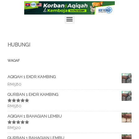
X
PENYERTAAN PROGRAM KORBAN & AQIQAH DI KEMBOJA
1447H/2026M KINI DIBUKA! DAFTAR SEGERA!
KLIK UNTUK INFO LANJUT
HUBUNGI
WAQAF
AQIQAH 1 EKOR KAMBING
RM
580
QURBAN 1 EKOR KAMBING
RM
580
Rated
5.00
out of 5
AQIQAH 1 BAHAGIAN LEMBU
RM
320
Rated
5.00
out of 5
QURBAN 1 BAHAGIAN LEMBU