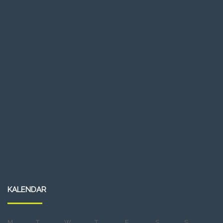
KALENDAR
M
T
W
T
F
S
S