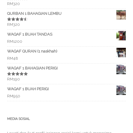
RM
320
Rated
5.00
out of 5
QURBAN 1 BAHAGIAN LEMBU
RM
320
Rated
4.50
out of 5
WAQAF 1 BUAH TANDAS
RM
1200
WAQAF QURAN (1 naskhah)
RM
48
WAQAF 1 BAHAGIAN PERIGI
RM
190
Rated
5.00
out of 5
WAQAF 1 BUAH PERIGI
RM
950
MEDIA SOSIAL