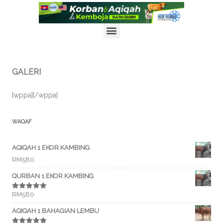
X
PENYERTAAN PROGRAM KORBAN & AQIQAH DI KEMBOJA
1447H/2026M KINI DIBUKA! DAFTAR SEGERA!
KLIK UNTUK INFO LANJUT
GALERI
[wppa][/wppa]
WAQAF
AQIQAH 1 EKOR KAMBING
RM
580
QURBAN 1 EKOR KAMBING
RM
580
Rated
5.00
out of 5
AQIQAH 1 BAHAGIAN LEMBU