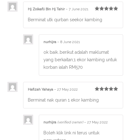
Hj Zolkafli Bin Hj Tahir
–
7 June 2021
Rated
5
out
Berminat utk qurban seekor kambing
of 5
nurhijra
–
8 June 2021
ok baik..berikut adalah maklumat
yang berkaitan;1 ekor kambing untuk
korban ialah RM570
Hafizah Yahaya
–
27 May 2022
Rated
5
out
Berminat nak quran 1 ekor kambing
of 5
nurhijra
(verified owner)
–
27 May 2022
Boleh klik link ni terus untuk