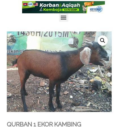
PENYERTAAN PROGRAM KORBAN & AQIQAH DI KEMBOJA 1447H/20
DAFTAR SEGERA!
KLIK UNTUK INFO LANJUT
QURBAN 1 EKOR KAMBING