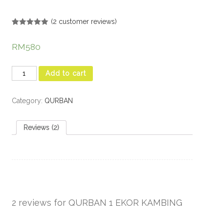
(
2
customer reviews)
Rated
2
5.00
out of 5
RM
580
based on
customer
ratings
Add to cart
Category:
QURBAN
Reviews (2)
2 reviews for
QURBAN 1 EKOR KAMBING