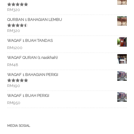
RM
320
Rated
5.00
out of 5
QURBAN 1 BAHAGIAN LEMBU
RM
320
Rated
4.50
out of 5
WAQAF 1 BUAH TANDAS
RM
1200
WAQAF QURAN (1 naskhah)
RM
48
WAQAF 1 BAHAGIAN PERIGI
RM
190
Rated
5.00
out of 5
WAQAF 1 BUAH PERIGI
RM
950
MEDIA SOSIAL