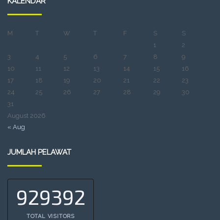
KALENDAR
M
T
W
T
F
S
S
1
2
3
4
5
6
7
8
9
10
11
12
13
14
15
16
17
18
19
20
21
22
23
24
25
26
27
28
29
30
31
August 2026
« Aug
JUMLAH PELAWAT
929392
TOTAL VISITORS