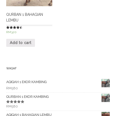
QURBAN 1 BAHAGIAN
LEMBU
RM
320
Rated
4.50
out of 5
Add to cart
WAQAF
AQIQAH 1 EKOR KAMBING
RM
580
QURBAN 1 EKOR KAMBING
RM
580
Rated
5.00
out of 5
AQIQAH 1 BAHAGIAN LEMBU