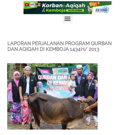
X
PENYERTAAN PROGRAM KORBAN & AQIQAH DI KEMBOJA
1447H/2026M KINI DIBUKA! DAFTAR SEGERA!
KLIK UNTUK INFO LANJUT
LAPORAN PERJALANAN PROGRAM QURBAN
DAN AQIQAH DI KEMBOJA 1434H/ 2013