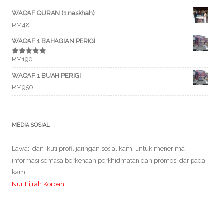
WAQAF QURAN (1 naskhah)
RM
48
WAQAF 1 BAHAGIAN PERIGI
RM
190
Rated
5.00
out of 5
WAQAF 1 BUAH PERIGI
RM
950
MEDIA SOSIAL
Lawati dan ikuti profil jaringan sosial kami untuk menerima
informasi semasa berkenaan perkhidmatan dan promosi daripada
kami.
Nur Hijrah Korban