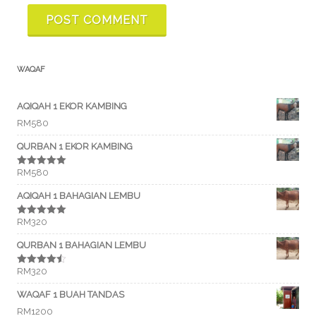
WAQAF
AQIQAH 1 EKOR KAMBING
RM
580
QURBAN 1 EKOR KAMBING
RM
580
Rated
5.00
out of 5
AQIQAH 1 BAHAGIAN LEMBU
RM
320
Rated
5.00
out of 5
QURBAN 1 BAHAGIAN LEMBU
RM
320
Rated
4.50
out of 5
WAQAF 1 BUAH TANDAS
RM
1200