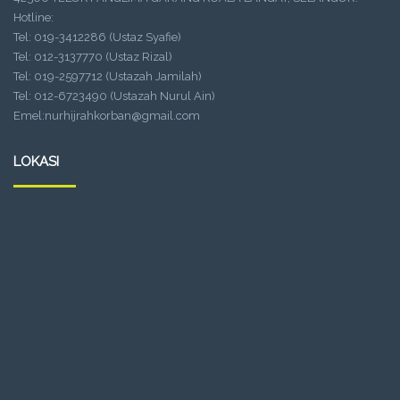
Hotline:
Tel: 019-3412286 (Ustaz Syafie)
Tel: 012-3137770 (Ustaz Rizal)
Tel: 019-2597712 (Ustazah Jamilah)
Tel: 012-6723490 (Ustazah Nurul Ain)
Emel:nurhijrahkorban@gmail.com
LOKASI