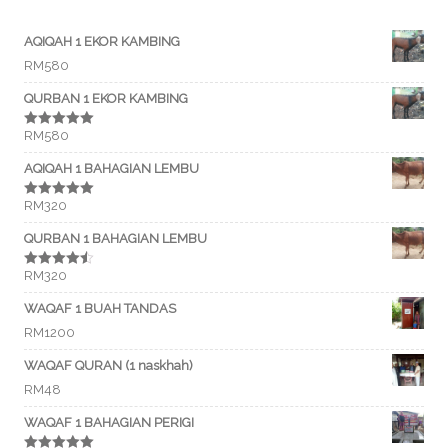
AQIQAH 1 EKOR KAMBING
RM
580
QURBAN 1 EKOR KAMBING
RM
580
Rated
5.00
out of 5
AQIQAH 1 BAHAGIAN LEMBU
RM
320
Rated
5.00
out of 5
QURBAN 1 BAHAGIAN LEMBU
RM
320
Rated
4.50
out of 5
WAQAF 1 BUAH TANDAS
RM
1200
WAQAF QURAN (1 naskhah)
RM
48
WAQAF 1 BAHAGIAN PERIGI